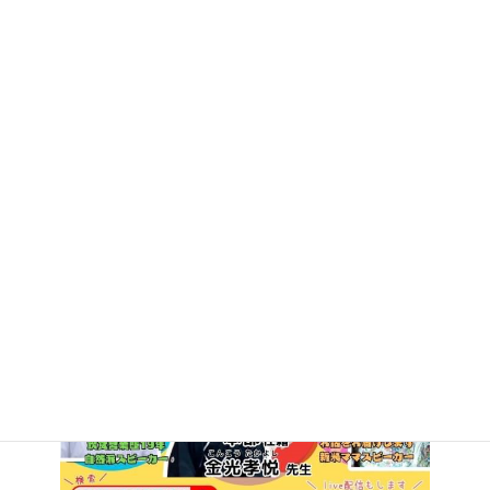
更
新
日
時
: