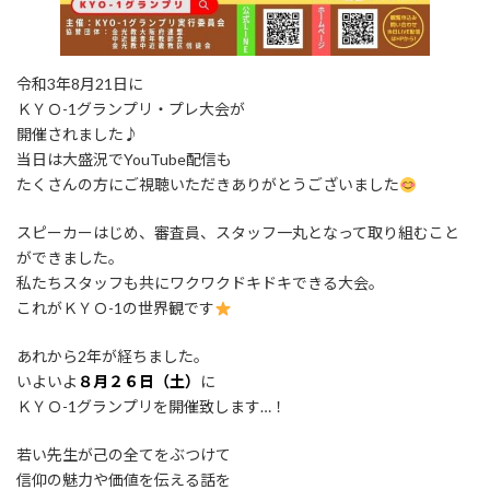
令和3年8月21日に
ＫＹＯ-1グランプリ・プレ大会が
開催されました♪
当日は大盛況でYouTube配信も
たくさんの方にご視聴いただきありがとうございました
スピーカーはじめ、審査員、スタッフ一丸となって取り組むこと
ができました。
私たちスタッフも共にワクワクドキドキできる大会。
これがＫＹＯ-1の世界観です
あれから2年が経ちました。
いよいよ
８月２６日（土）
に
ＫＹＯ-1グランプリを開催致します…！
若い先生が己の全てをぶつけて
信仰の魅力や価値を伝える話を