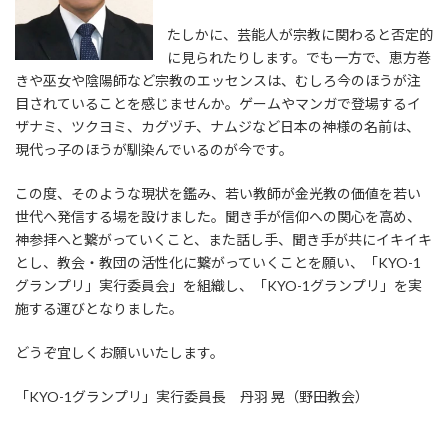
たしかに、芸能人が宗教に関わると否定的
に見られたりします。でも一方で、恵方巻
きや巫女や陰陽師など宗教のエッセンスは、むしろ今のほうが注
目されていることを感じませんか。ゲームやマンガで登場するイ
ザナミ、ツクヨミ、カグヅチ、ナムジなど日本の神様の名前は、
現代っ子のほうが馴染んでいるのが今です。
この度、そのような現状を鑑み、若い教師が金光教の価値を若い
世代へ発信する場を設けました。聞き手が信仰への関心を高め、
神参拝へと繋がっていくこと、また話し手、聞き手が共にイキイキ
とし、教会・教団の活性化に繋がっていくことを願い、「KYO-1
グランプリ」実行委員会」を組織し、「KYO-1グランプリ」を実
施する運びとなりました。
どうぞ宜しくお願いいたします。
「KYO-1グランプリ」実行委員長 丹羽 晃（野田教会）