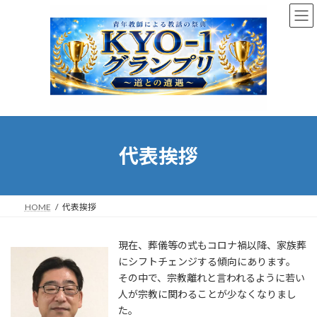
コ
ナ
ン
ビ
テ
ゲ
ン
ー
ツ
シ
へ
ョ
ス
ン
キ
に
ッ
移
プ
動
代表挨拶
HOME
代表挨拶
現在、葬儀等の式もコロナ禍以降、家族葬
にシフトチェンジする傾向にあります。
その中で、宗教離れと言われるように若い
人が宗教に関わることが少なくなりまし
た。