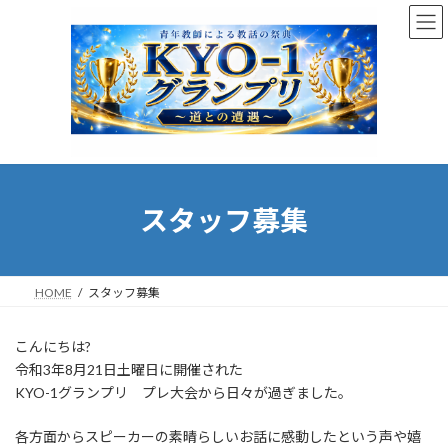
コ
ナ
ン
ビ
テ
ゲ
ン
ー
ツ
シ
へ
ョ
ス
ン
キ
に
ッ
移
プ
動
スタッフ募集
HOME
スタッフ募集
こんにちは?
令和3年8月21日土曜日に開催された
KYO-1グランプリ プレ大会から日々が過ぎました。
各方面からスピーカーの素晴らしいお話に感動したという声や嬉