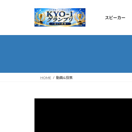
コ
ナ
ン
ビ
テ
ゲ
スピーカー
ン
ー
ツ
シ
へ
ョ
ス
ン
キ
に
ッ
移
プ
動
HOME
動画&投票