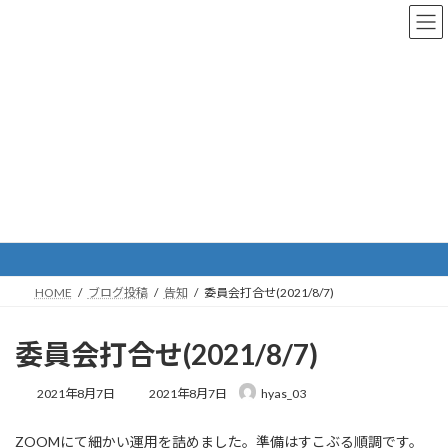
コ
ナ
ン
ビ
テ
ゲ
ン
ー
ツ
シ
へ
ョ
ス
ン
キ
に
ッ
移
プ
動
ブログ投稿
HOME
ブログ投稿
告知
委員会打合せ(2021/8/7)
委員会打合せ(2021/8/7)
最
2021年8月7日
2021年8月7日
hyas_03
終
更
ZOOMにて細かい運用を詰めました。準備はすこぶる順調です。
新