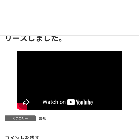
2021年9月20日
2021年9月20日
hyas_03
終
更
より多くの方に正確な情報をお伝え
新
日
したい思いから、字幕付き動画もリ
時
:
リースしました。
告知
カテゴリー
コメントを残す